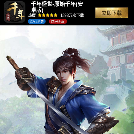
千年盛世-原始千年(安
卓版)