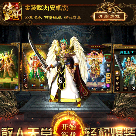
金装裁决(安卓版)